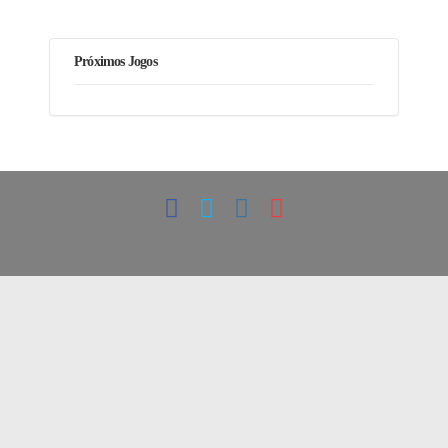
Próximos Jogos