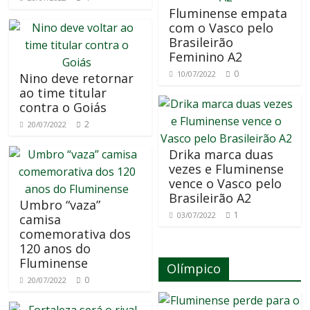
Fluminense empata
com o Vasco pelo
Brasileirão
Feminino A2
0
10/07/2022
Nino deve retornar
ao time titular
contra o Goiás
2
20/07/2022
Drika marca duas
vezes e Fluminense
vence o Vasco pelo
Brasileirão A2
Umbro “vaza”
1
03/07/2022
camisa
comemorativa dos
120 anos do
Fluminense
Olímpico
0
20/07/2022