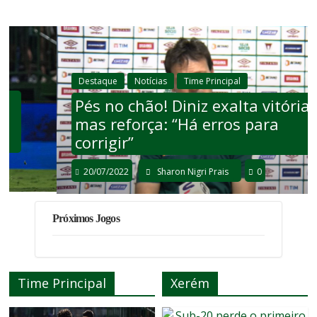
Destaque
Notícias
Time Principal
Pés no chão! Diniz exalta vitória,
mas reforça: “Há erros para
corrigir”
20/07/2022
Sharon Nigri Prais
0
Próximos Jogos
Time Principal
Xerém