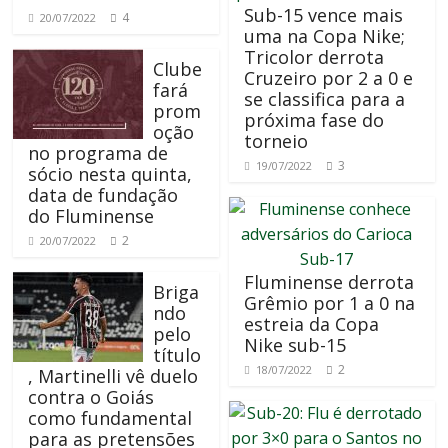
Sub-15 vence mais
4
20/07/2022
uma na Copa Nike;
Tricolor derrota
Clube
Cruzeiro por 2 a 0 e
fará
se classifica para a
prom
próxima fase do
oção
torneio
no programa de
3
19/07/2022
sócio nesta quinta,
data de fundação
do Fluminense
2
20/07/2022
Fluminense derrota
Briga
Grêmio por 1 a 0 na
ndo
estreia da Copa
pelo
Nike sub-15
título
2
18/07/2022
, Martinelli vê duelo
contra o Goiás
como fundamental
para as pretensões